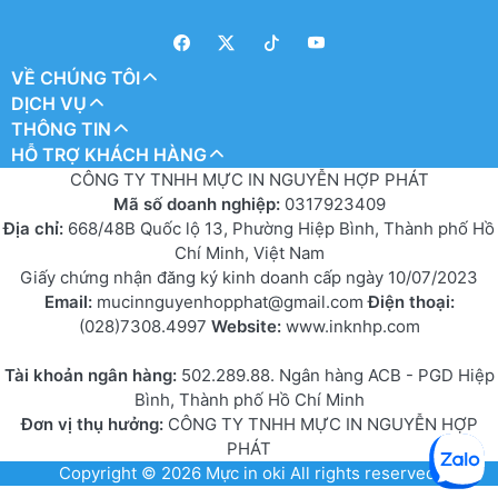
VỀ CHÚNG TÔI
DỊCH VỤ
THÔNG TIN
HỖ TRỢ KHÁCH HÀNG
CÔNG TY TNHH MỰC IN NGUYỄN HỢP PHÁT
Mã số doanh nghiệp:
0317923409
Địa chỉ:
668/48B Quốc lộ 13, Phường Hiệp Bình, Thành phố Hồ
Chí Minh, Việt Nam
Giấy chứng nhận đăng ký kinh doanh cấp ngày 10/07/2023
Email:
mucinnguyenhopphat@gmail.com
Điện thoại:
(028)7308.4997
Website:
www.inknhp.com
Tài khoản ngân hàng:
502.289.88. Ngân hàng ACB - PGD Hiệp
Bình, Thành phố Hồ Chí Minh
Đơn vị thụ hưởng:
CÔNG TY TNHH MỰC IN NGUYỄN HỢP
PHÁT
Copyright © 2026
Mực in oki
All rights reserved.