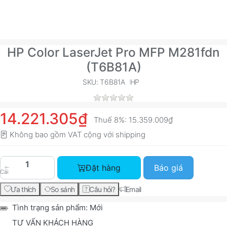
HP Color LaserJet Pro MFP M281fdn
(T6B81A)
SKU: T6B81A
HP
14.221.305₫
Thuế 8%:
15.359.009₫
Không bao gồm VAT cộng với
shipping
HP Color LaserJet Pro MFP M281fdn (T6B81A) vớ
Đặt hàng
Báo giá
Cái
Ưa thích
So sánh
Câu hỏi?
Email
Tình trạng sản phẩm:
Mới
TƯ VẤN KHÁCH HÀNG