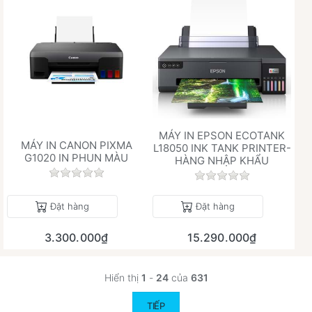
MÁY IN EPSON ECOTANK
MÁY IN CANON PIXMA
L18050 INK TANK PRINTER-
G1020 IN PHUN MÀU
HÀNG NHẬP KHẨU
Chưa có đánh giá nào cho sản phẩm này.
Chưa có đánh giá 
Đặt hàng
Đặt hàng
3.300.000₫
15.290.000₫
Hiển thị
1
-
24
của
631
TIẾP