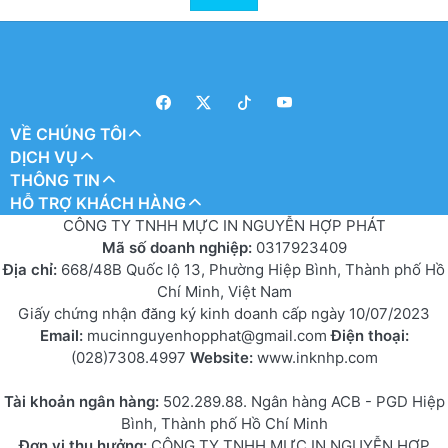
VỀ CHÚNG TÔI
DỊCH VỤ
THÔNG TIN
HỖ TRỢ KHÁCH HÀNG
CÔNG TY TNHH MỰC IN NGUYỄN HỢP PHÁT
Mã số doanh nghiệp:
0317923409
Địa chỉ:
668/48B Quốc lộ 13, Phường Hiệp Bình, Thành phố Hồ
Chí Minh, Việt Nam
Giấy chứng nhận đăng ký kinh doanh cấp ngày 10/07/2023
Email:
mucinnguyenhopphat@gmail.com
Điện thoại:
(028)7308.4997
Website:
www.inknhp.com
Tài khoản ngân hàng:
502.289.88. Ngân hàng ACB - PGD Hiệp
Bình, Thành phố Hồ Chí Minh
Đơn vị thụ hưởng:
CÔNG TY TNHH MỰC IN NGUYỄN HỢP