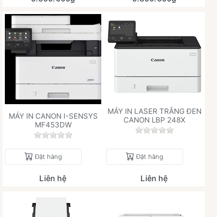
MÁY IN LASER TRẮNG ĐEN
MÁY IN CANON I-SENSYS
CANON LBP 248X
MF453DW
Chưa có đánh giá 
Chưa có đánh giá nào cho sản phẩm này.
Đặt hàng
Đặt hàng
Liên hệ
Liên hệ