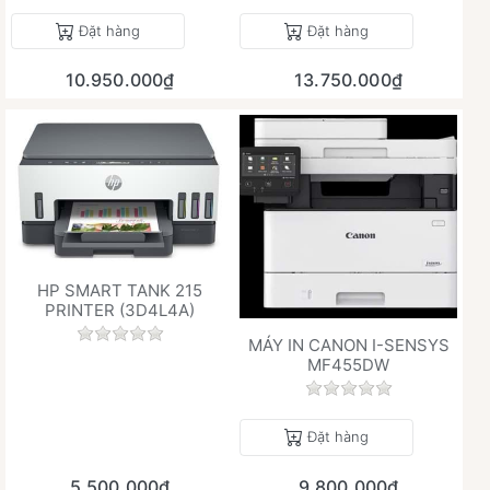
Đặt hàng
Đặt hàng
10.950.000₫
13.750.000₫
HP SMART TANK 215
PRINTER (3D4L4A)
Chưa có đánh giá nào cho sản phẩm này.
MÁY IN CANON I-SENSYS
MF455DW
Chưa có đánh giá 
Đặt hàng
5.500.000₫
9.800.000₫