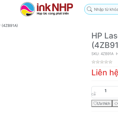
Nhập từ khóa tìm k
r (4ZB91A)
HP Las
(4ZB9
SKU: 4ZB91A
Liên h
Cái
Ưa thích