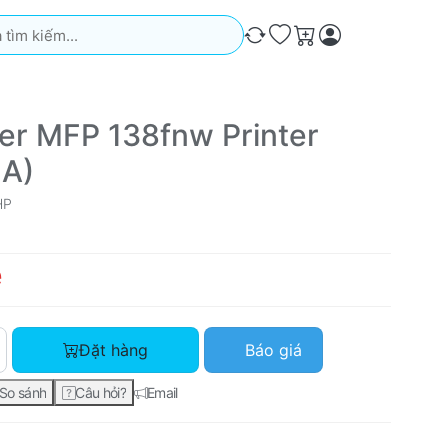
iếm. Kết quả sẽ tự động xuất hiện khi bạn nhập. Nhấn phím Ente
So sánh
Ưa thích
Giỏ hàng
er MFP 138fnw Printer
1A)
HP
ệ
HP Laser MFP 138fnw Printer (4ZB91A) với giá Liên hệ, số lượ
Đặt hàng
Báo giá
So sánh
Câu hỏi?
Email