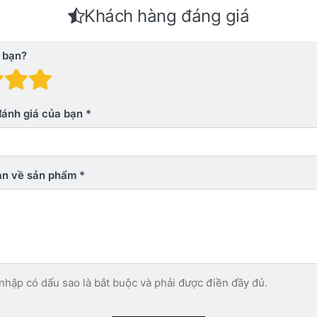
Khách hàng đáng giá
 bạn?
 giá: 1 trên 5 sao. Xấu
nh giá: 2 trên 5 sao.
Đánh giá: 3 trên 5 sao.
Đánh giá: 4 trên 5 sao.
Đánh giá: 5 trên 5 sao. Xu
đánh giá của bạn
bạn về sản phẩm
nhập có dấu sao là bắt buộc và phải được điền đầy đủ.