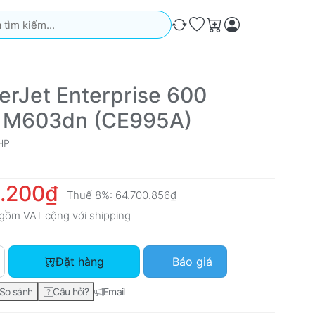
iếm. Kết quả sẽ tự động xuất hiện khi bạn nhập. Nhấn phím Ente
So sánh
Ưa thích
Giỏ hàng
erJet Enterprise 600
r M603dn (CE995A)
HP
.200₫
Thuế 8%:
64.700.856₫
gồm VAT cộng với
shipping
HP LaserJet Enterprise 600 Printer M603dn (CE995A) với giá 
Đặt hàng
Báo giá
So sánh
Câu hỏi?
Email