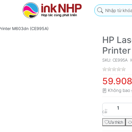
Nhập từ khóa tìm k
 Printer M603dn (CE995A)
HP Las
Printe
SKU: CE995A
59.908
Không bao 
Cái
Ưa thích