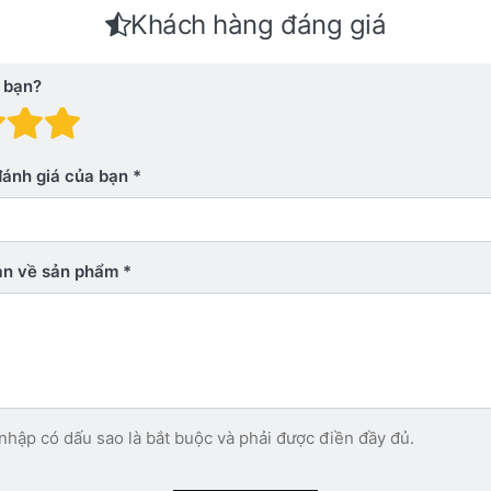
Khách hàng đáng giá
 bạn?
 giá: 1 trên 5 sao. Xấu
nh giá: 2 trên 5 sao.
Đánh giá: 3 trên 5 sao.
Đánh giá: 4 trên 5 sao.
Đánh giá: 5 trên 5 sao. Xu
đánh giá của bạn
bạn về sản phẩm
nhập có dấu sao là bắt buộc và phải được điền đầy đủ.