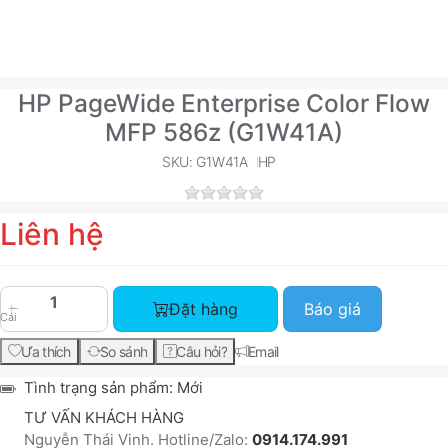
HP PageWide Enterprise Color Flow
MFP 586z (G1W41A)
SKU: G1W41A
HP
Liên hệ
HP PageWide Enterprise Color Flow MFP 586z (G
Đặt hàng
Báo giá
Cái
Ưa thích
So sánh
Câu hỏi?
Email
Tình trạng sản phẩm:
Mới
TƯ VẤN KHÁCH HÀNG
Nguyễn Thái Vinh. Hotline/Zalo:
0914.174.991