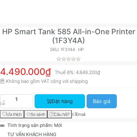
HP Smart Tank 585 All-in-One Printer
(1F3Y4A)
SKU: 1F3Y4A
HP
4.490.000₫
Thuế 8%:
4.849.200₫
Không bao gồm VAT cộng với
shipping
HP Smart Tank 585 All-in-One Printer (1F3Y4A) 
Đặt hàng
Báo giá
Cái
Ưa thích
So sánh
Câu hỏi?
Email
Tình trạng sản phẩm:
Mới
TƯ VẤN KHÁCH HÀNG