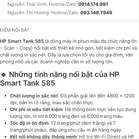
Nguyễn Thái Vinh. Hotline/Zalo:
0914.174.991
Nguyễn Thị Hương. Hotline/Zalo:
093.148.7949
ĐIỂM NỔI BẬT
HP Smart Tank 585
là dòng máy in phun màu đa chức năng (In
– Scan – Copy) nổi bật với thiết kế nhỏ gọn, tiết kiệm chi phí và
chất lượng in sắc nét. Đây là lựa chọn tối ưu cho gia đình, văn
phòng nhỏ và các doanh nghiệp cần in số lượng lớn.
🔹 Những tính năng nổi bật của HP
Smart Tank 585
Chất lượng in sắc nét
: Độ phân giải lên đến 4800 x 1200
dpi, bản in rõ ràng, màu sắc chân thực.
Chi phí in siêu tiết kiệm
: Hệ thống bình mực liên tục dung
lượng lớn, in tới 6.000 trang đen và 6.000 trang màu.
Tốc độ in ổn định
: 12 trang/phút (đen trắng) và 7
trang/phút (màu), đáp ứng nhu cầu in ấn hàng ngày.
Kết nối không dây thông minh
: Hỗ trợ Wi-Fi Direct và HP