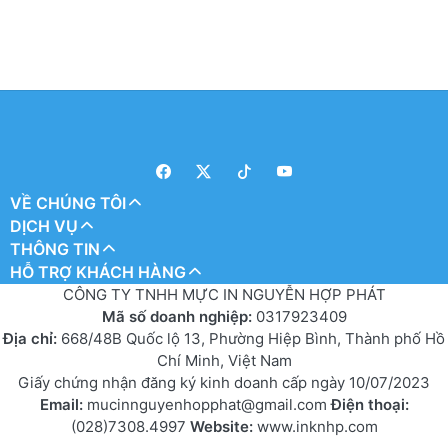
VỀ CHÚNG TÔI
DỊCH VỤ
THÔNG TIN
HỖ TRỢ KHÁCH HÀNG
CÔNG TY TNHH MỰC IN NGUYỄN HỢP PHÁT
Mã số doanh nghiệp:
0317923409
Địa chỉ:
668/48B Quốc lộ 13, Phường Hiệp Bình, Thành phố Hồ
Chí Minh, Việt Nam
Giấy chứng nhận đăng ký kinh doanh cấp ngày 10/07/2023
Email:
mucinnguyenhopphat@gmail.com
Điện thoại:
(028)7308.4997
Website:
www.inknhp.com