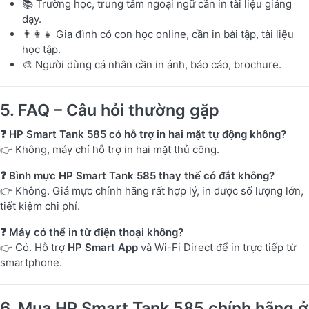
📚 Trường học, trung tâm ngoại ngữ cần in tài liệu giảng
dạy.
👨‍👩‍👧 Gia đình có con học online, cần in bài tập, tài liệu
học tập.
🎨 Người dùng cá nhân cần in ảnh, báo cáo, brochure.
5. FAQ – Câu hỏi thường gặp
❓ HP Smart Tank 585 có hỗ trợ in hai mặt tự động không?
👉 Không, máy chỉ hỗ trợ in hai mặt thủ công.
❓ Bình mực HP Smart Tank 585 thay thế có đắt không?
👉 Không. Giá mực chính hãng rất hợp lý, in được số lượng lớn,
tiết kiệm chi phí.
❓ Máy có thể in từ điện thoại không?
👉 Có. Hỗ trợ
HP Smart App
và Wi-Fi Direct để in trực tiếp từ
smartphone.
6. Mua HP Smart Tank 585 chính hãng ở