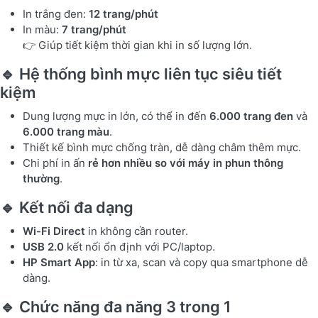
In trắng đen:
12 trang/phút
In màu:
7 trang/phút
👉 Giúp tiết kiệm thời gian khi in số lượng lớn.
🔹 Hệ thống bình mực liên tục siêu tiết
kiệm
Dung lượng mực in lớn, có thể in đến
6.000 trang đen
và
6.000 trang màu
.
Thiết kế bình mực chống tràn, dễ dàng châm thêm mực.
Chi phí in ấn
rẻ hơn nhiều so với máy in phun thông
thường
.
🔹 Kết nối đa dạng
Wi-Fi Direct
in không cần router.
USB 2.0
kết nối ổn định với PC/laptop.
HP Smart App
: in từ xa, scan và copy qua smartphone dễ
dàng.
🔹 Chức năng đa năng 3 trong 1