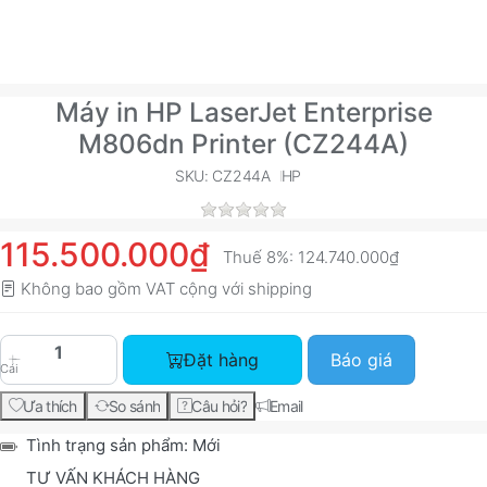
Máy in HP LaserJet Enterprise
M806dn Printer (CZ244A)
SKU: CZ244A
HP
115.500.000₫
Thuế 8%:
124.740.000₫
Không bao gồm VAT cộng với
shipping
Máy in HP LaserJet Enterprise M806dn Printer (
Đặt hàng
Báo giá
Cái
Ưa thích
So sánh
Câu hỏi?
Email
Tình trạng sản phẩm:
Mới
TƯ VẤN KHÁCH HÀNG