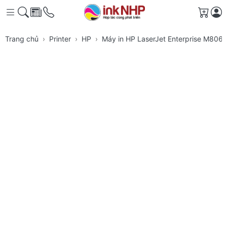
Giỏ h
Trang chủ
Printer
HP
Máy in HP LaserJet Enterprise M806d