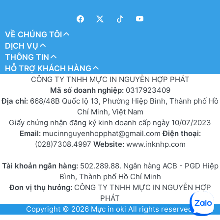
VỀ CHÚNG TÔI
DỊCH VỤ
THÔNG TIN
HỖ TRỢ KHÁCH HÀNG
CÔNG TY TNHH MỰC IN NGUYỄN HỢP PHÁT
Mã số doanh nghiệp:
0317923409
Địa chỉ:
668/48B Quốc lộ 13, Phường Hiệp Bình, Thành phố Hồ
Chí Minh, Việt Nam
Giấy chứng nhận đăng ký kinh doanh cấp ngày 10/07/2023
Email:
mucinnguyenhopphat@gmail.com
Điện thoại:
(028)7308.4997
Website:
www.inknhp.com
Tài khoản ngân hàng:
502.289.88. Ngân hàng ACB - PGD Hiệp
Bình, Thành phố Hồ Chí Minh
Đơn vị thụ hưởng:
CÔNG TY TNHH MỰC IN NGUYỄN HỢP
PHÁT
Copyright © 2026
Mực in oki
All rights reserved.