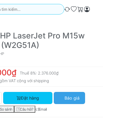
iếm. Kết quả sẽ tự động xuất hiện khi bạn nhập. Nhấn phím Ente
So sánh
Ưa thích
Giỏ hàng
 HP LaserJet Pro M15w
r (W2G51A)
HP
000₫
Thuế 8%:
2.376.000₫
gồm VAT cộng với
shipping
Máy in HP LaserJet Pro M15w Printer (W2G51A) với giá 2.200.0
Đặt hàng
Báo giá
So sánh
Câu hỏi?
Email