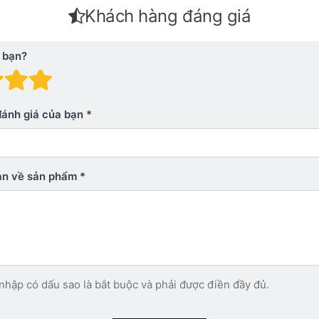
Khách hàng đáng giá
 bạn?
 giá: 1 trên 5 sao. Xấu
nh giá: 2 trên 5 sao.
Đánh giá: 3 trên 5 sao.
Đánh giá: 4 trên 5 sao.
Đánh giá: 5 trên 5 sao. Xu
đánh giá của bạn
bạn về sản phẩm
nhập có dấu sao là bắt buộc và phải được điền đầy đủ.