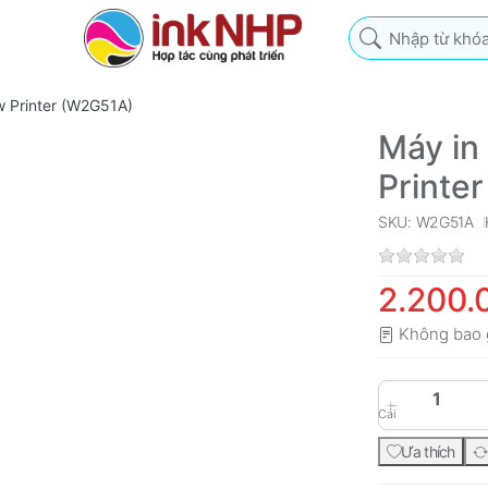
Nhập từ khóa tìm k
w Printer (W2G51A)
Máy in
Printe
SKU: W2G51A
2.200.
Không bao 
Cái
Ưa thích