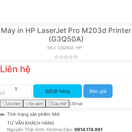
Máy in HP LaserJet Pro M203d Printer
(G3Q50A)
SKU: G3Q50A
HP
Liên hệ
Máy in HP LaserJet Pro M203d Printer (G3Q50A) 
Đặt hàng
Báo giá
Cái
Ưa thích
So sánh
Câu hỏi?
Email
Tình trạng sản phẩm:
Mới
TƯ VẤN KHÁCH HÀNG
Nguyễn Thái Vinh. Hotline/Zalo:
0914.174.991