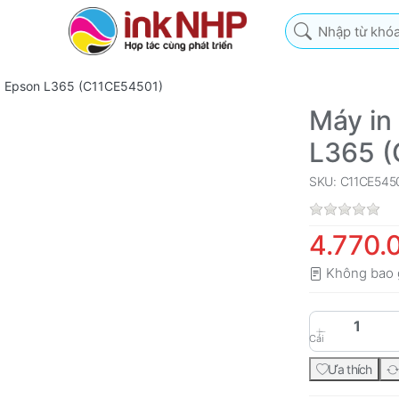
Nhập từ khóa tìm k
g Epson L365 (C11CE54501)
Máy in
L365 (
SKU: C11CE545
4.770.
Không bao 
Cái
Ưa thích