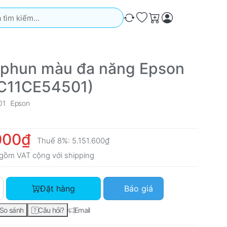
iếm. Kết quả sẽ tự động xuất hiện khi bạn nhập. Nhấn phím Ente
So sánh
Ưa thích
Giỏ hàng
 phun màu đa năng Epson
C11CE54501)
01
Epson
000₫
Thuế 8%:
5.151.600₫
gồm VAT cộng với
shipping
Máy in phun màu đa năng Epson L365 (C11CE54501) với giá 4.
Đặt hàng
Báo giá
So sánh
Câu hỏi?
Email