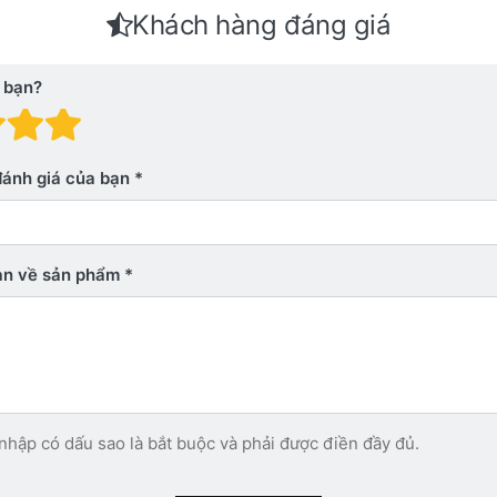
Khách hàng đáng giá
 bạn?
 giá: 1 trên 5 sao. Xấu
nh giá: 2 trên 5 sao.
Đánh giá: 3 trên 5 sao.
Đánh giá: 4 trên 5 sao.
Đánh giá: 5 trên 5 sao. Xu
đánh giá của bạn
bạn về sản phẩm
nhập có dấu sao là bắt buộc và phải được điền đầy đủ.