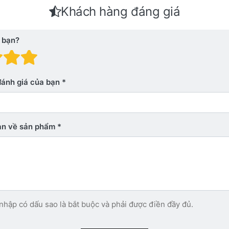
Khách hàng đáng giá
 bạn?
 giá: 1 trên 5 sao. Xấu
nh giá: 2 trên 5 sao.
Đánh giá: 3 trên 5 sao.
Đánh giá: 4 trên 5 sao.
Đánh giá: 5 trên 5 sao. Xu
đánh giá của bạn
bạn về sản phẩm
nhập có dấu sao là bắt buộc và phải được điền đầy đủ.