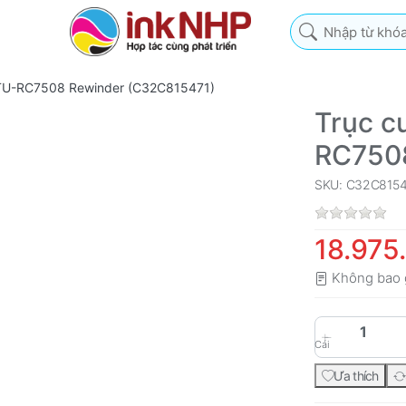
Nhập từ khóa tìm k
n TU-RC7508 Rewinder (C32C815471)
Trục c
RC750
SKU: C32C8154
18.975
Không bao 
Cái
Ưa thích