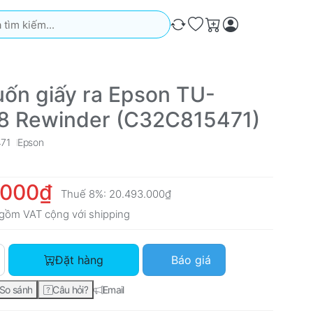
iếm. Kết quả sẽ tự động xuất hiện khi bạn nhập. Nhấn phím Ente
So sánh
Ưa thích
Giỏ hàng
uốn giấy ra Epson TU-
8 Rewinder (C32C815471)
71
Epson
.000₫
Thuế 8%:
20.493.000₫
gồm VAT cộng với
shipping
Trục cuốn giấy ra Epson TU-RC7508 Rewinder (C32C815471) vớ
Đặt hàng
Báo giá
So sánh
Câu hỏi?
Email