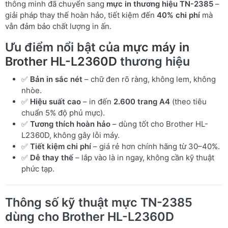
thông minh đã chuyển sang
mực in thương hiệu TN-2385
–
giải pháp thay thế hoàn hảo, tiết kiệm đến
40% chi phí
mà
vẫn đảm bảo chất lượng in ấn.
Ưu điểm nổi bật của
mực máy in
Brother HL-L2360D
thương hiệu
✅
Bản in sắc nét
– chữ đen rõ ràng, không lem, không
nhòe.
✅
Hiệu suất cao
– in đến
2.600 trang A4
(theo tiêu
chuẩn 5% độ phủ mực).
✅
Tương thích hoàn hảo
– dùng tốt cho Brother HL-
L2360D, không gây lỗi máy.
✅
Tiết kiệm chi phí
– giá rẻ hơn chính hãng từ 30–40%.
✅
Dễ thay thế
– lắp vào là in ngay, không cần kỹ thuật
phức tạp.
Thông số kỹ thuật mực TN-2385
dùng cho Brother HL-L2360D