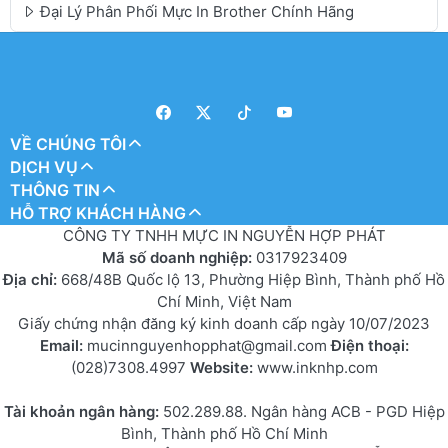
Đại Lý Phân Phối Mực In Brother Chính Hãng
VỀ CHÚNG TÔI
DỊCH VỤ
THÔNG TIN
HỖ TRỢ KHÁCH HÀNG
CÔNG TY TNHH MỰC IN NGUYỄN HỢP PHÁT
Mã số doanh nghiệp:
0317923409
Địa chỉ:
668/48B Quốc lộ 13, Phường Hiệp Bình, Thành phố Hồ
Chí Minh, Việt Nam
Giấy chứng nhận đăng ký kinh doanh cấp ngày 10/07/2023
Email:
mucinnguyenhopphat@gmail.com
Điện thoại:
(028)7308.4997
Website:
www.inknhp.com
Tài khoản ngân hàng:
502.289.88. Ngân hàng ACB - PGD Hiệp
Bình, Thành phố Hồ Chí Minh