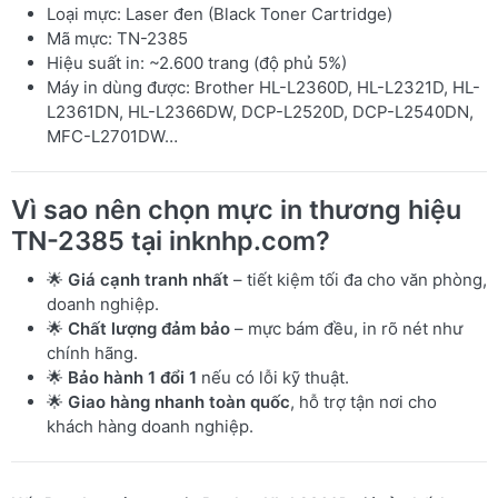
Loại mực: Laser đen (Black Toner Cartridge)
Mã mực: TN-2385
Hiệu suất in: ~2.600 trang (độ phủ 5%)
Máy in dùng được: Brother HL-L2360D, HL-L2321D, HL-
L2361DN, HL-L2366DW, DCP-L2520D, DCP-L2540DN,
MFC-L2701DW…
Vì sao nên chọn mực in thương hiệu
TN-2385 tại inknhp.com?
🌟
Giá cạnh tranh nhất
– tiết kiệm tối đa cho văn phòng,
doanh nghiệp.
🌟
Chất lượng đảm bảo
– mực bám đều, in rõ nét như
chính hãng.
🌟
Bảo hành 1 đổi 1
nếu có lỗi kỹ thuật.
🌟
Giao hàng nhanh toàn quốc
, hỗ trợ tận nơi cho
khách hàng doanh nghiệp.